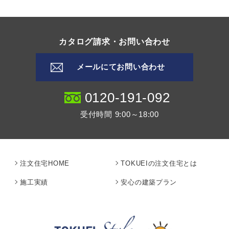
また、この個人情報をご本人の許可なく第三者に開
示することはありません。
【正しいメールアドレスの入力について】
カタログ請求・お問い合わせ
お客様が間違ったメールアドレスを入力されたこと
により、弊社からの返信が届かない場合は、弊社は
メールにてお問い合わせ
その責を負わないこととします。お問い合わせ時に
はメールアドレスをよくご確認ください。
0120-191-092
【取扱いの例外措置】
料金未払い等による訴訟、調査等法律により要求さ
受付時間 9:00～18:00
れた場合には、ご本人の許可なく個人情報を開示す
ることがあります。
【リンク先サイトでのプライバシーポリシー】
注文住宅HOME
TOKUEIの注文住宅とは
当ホームページのリンク先サイトにおける個人情報
の取り扱いについては、当ショップは一切責任を負
施工実績
安心の建築プラン
いかねます。各リンク先におけるプライバシーポリ
シーをご確認ください。
【ウィルス対策について】
すべてのメール送受信はメールサーバー上のシステ